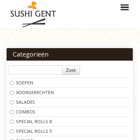
HOME
BESTELLEN
Categorieën
MENU
Zoek
LOGIN
SOEPEN
CONTACT
VOORGERECHTEN
SALADES
COMBOS
SPECIAL ROLLS 8
SPECIAL ROLLS 5