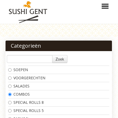
HOME
BESTELLEN
Categorieën
MENU
Zoek
LOGIN
SOEPEN
CONTACT
VOORGERECHTEN
SALADES
COMBOS
SPECIAL ROLLS 8
SPECIAL ROLLS 5