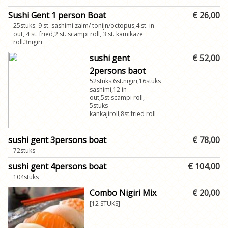
Sushi Gent 1 person Boat
€ 26,00
25stuks: 9 st. sashimi zalm/ tonijn/octopus,4 st. in-
out, 4 st. fried,2 st. scampi roll, 3 st. kamikaze
roll.3nigiri
sushi gent
€ 52,00
2persons baot
52stuks:6st.nigiri,16stuks
sashimi,12 in-
out,5st.scampi roll,
5stuks
kankajiroll,8st.fried roll
sushi gent 3persons boat
€ 78,00
72stuks
sushi gent 4persons boat
€ 104,00
104stuks
Combo Nigiri Mix
€ 20,00
[12 STUKS]