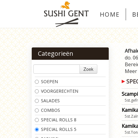
HOME
B
Afhal
Categorieën
do. 0
Bereid
Zoek
Meer
SPEC
SOEPEN
VOORGERECHTEN
Scampi
SALADES
5st.gef
Kamika
COMBOS
5st.Za
SPECIAL ROLLS 8
Kamika
SPECIAL ROLLS 5
5st.Ton