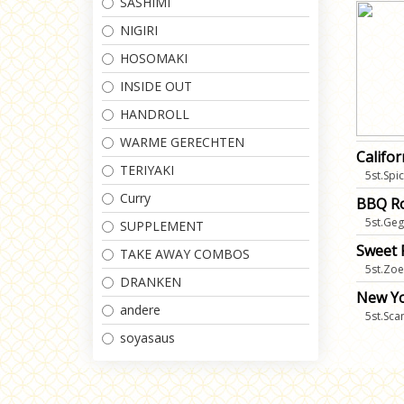
SASHIMI
NIGIRI
HOSOMAKI
INSIDE OUT
HANDROLL
WARME GERECHTEN
Califor
TERIYAKI
5st.Sp
Curry
BBQ Ro
5st.Geg
SUPPLEMENT
Sweet 
TAKE AWAY COMBOS
5st.Zoe
DRANKEN
New Yo
andere
5st.Sca
soyasaus