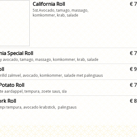
California Roll
€ 7
5st.Avocado, tamago, massago,
komkommer, krab, salade
nia Special Roll
€ 7
icy avocado, tamago, massago, komkommer, krab, salade
ll
€ 9
rilld zalmvel, avocado, komkommer, salade met palingsaus
Potato Roll
€ 7
te aardappel, tempura, zoete saus, sla
rk Roll
€ 8
mpi tempura, avocado krabstick, palingsaus