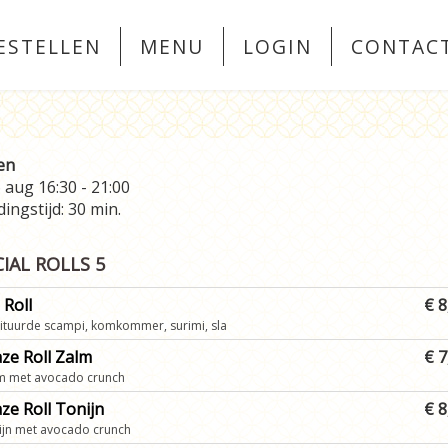
ESTELLEN
MENU
LOGIN
CONTAC
en
6 aug
16:30 - 21:00
ingstijd: 30 min.
IAL ROLLS 5
 Roll
€ 8
rituurde scampi, komkommer, surimi, sla
ze Roll Zalm
€ 7
lm met avocado crunch
ze Roll Tonijn
€ 8
ijn met avocado crunch