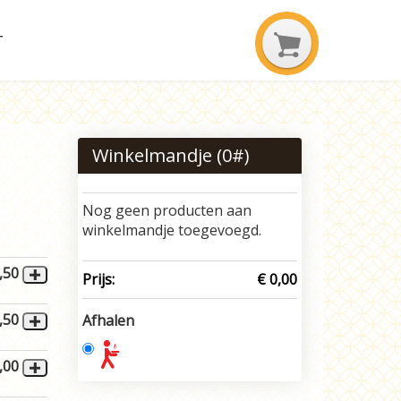
T
Winkelmandje (
0
#)
Nog geen producten aan
winkelmandje toegevoegd.
,50
Prijs:
€ 0,00
,50
Afhalen
,00